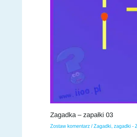
Zagadka – zapałki 03
Zostaw komentarz
/
Zagadki
,
zagadki - 