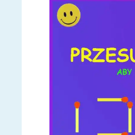
Zagadka
–
zapałki
05