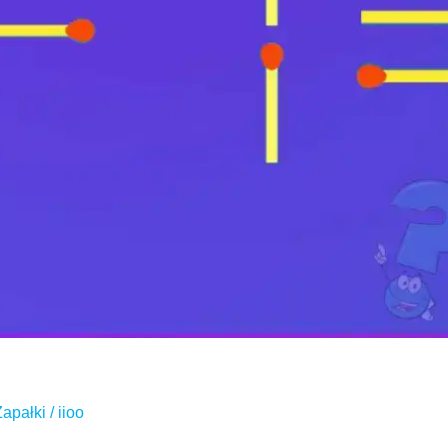
Zapałki
/
iioo