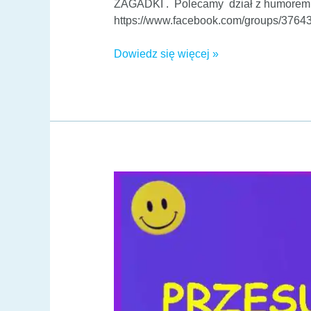
ZAGADKI . Polecamy dział z humorem 
https://www.facebook.com/groups/376
Dowiedz się więcej »
Zagadka
–
zapałki
04