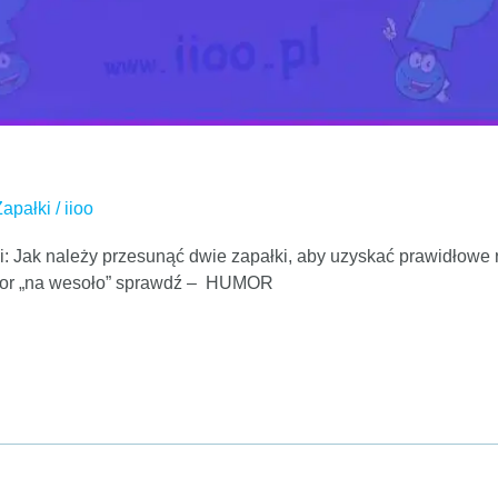
Zapałki
/
iioo
i: Jak należy przesunąć dwie zapałki, aby uzyskać prawidłow
or „na wesoło” sprawdź – HUMOR