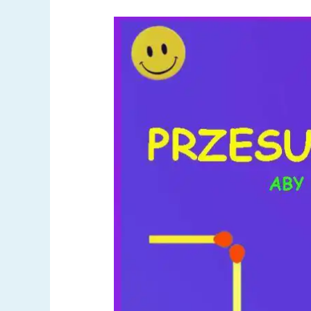
Zagadka
–
zapałki
03