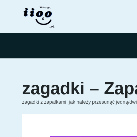
Przejdź
do
treści
zagadki – Zap
zagadki z zapałkami, jak należy przesunąć jedną/dw