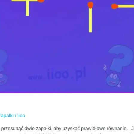
Zapałki
/
iioo
 przesunąć dwie zapałki, aby uzyskać prawidłowe równanie. Je