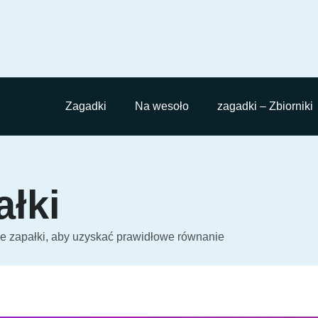
Zagadki
Na wesoło
zagadki – Zbiorniki
ałki
ie zapałki, aby uzyskać prawidłowe równanie