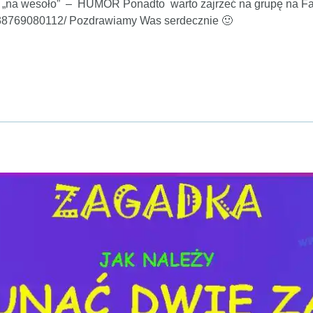
„na wesoło” – HUMOR Ponadto warto zajrzeć na grupę na Fa
438769080112/ Pozdrawiamy Was serdecznie 🙂