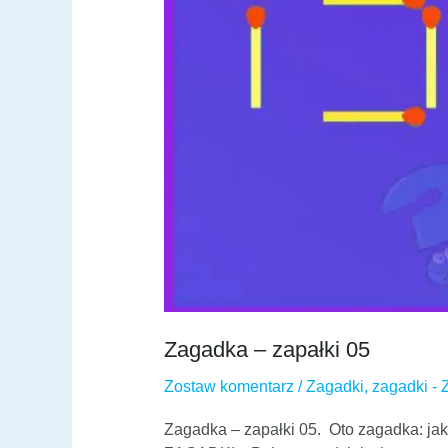
Zagadka – zapałki 05
Zostaw komentarz
/
Zagadki
,
zagadki - 
Zagadka – zapałki 05. Oto zagadka: jak