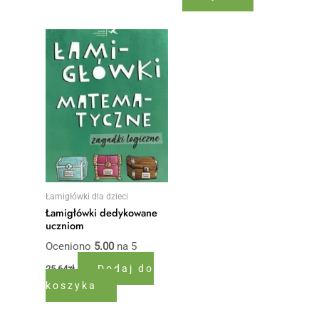
Łamigłówki dla dzieci
Łamigłówki dedykowane
uczniom
Oceniono
5.00
na 5
Dodaj do
25,64
zł
koszyka