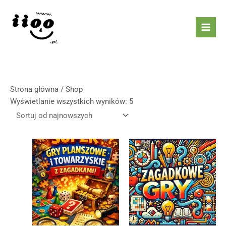
Przejdź
Posortowane
do
według
treści
najnowszych
Strona główna
/ Shop
Wyświetlanie wszystkich wyników: 5