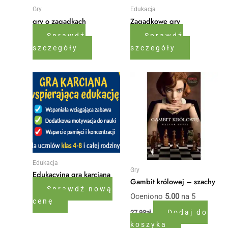
Gry
Edukacja
gry o zagadkach
Zagadkowe gry
Sprawdź
Sprawdź
szczegóły
szczegóły
Edukacja
Gry
Edukacyjna gra karciana
Gambit królowej – szachy
Sprawdź nową
Oceniono
5.00
na 5
cenę
Dodaj do
27,93
zł
koszyka