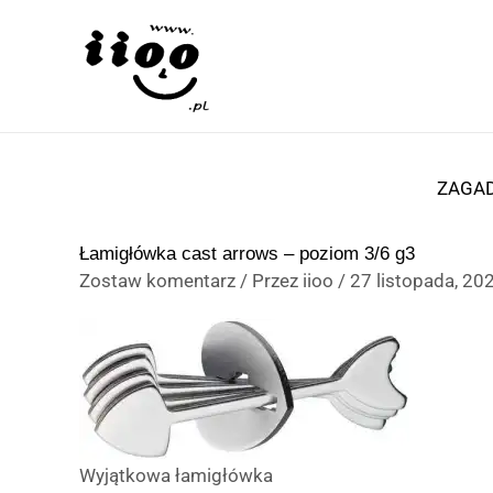
Przejdź
do
treści
ZAGAD
Łamigłówka cast arrows – poziom 3/6 g3
Zostaw komentarz
/ Przez
iioo
/
27 listopada, 20
Wyjątkowa łamigłówka