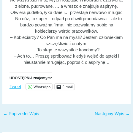
we wszystkich możliwych rodzajach i kolorach: czerwone,
zielone, pudrowane, … a wreszcie znajduje aspirynę.
Otwiera pudełko, łyka dwie i… przestaje nerwowo mrugać
– No cóż, to super – odparł po chwili pracodawca – ale to
bardzo poważna firma i nie pozwalamy sobie na
kobieciarzy wśród pracowników.
– Kobieciarzy? Co Pan ma na myśli? Jestem człowiekiem
szczęśliwie żonatym!
– To skąd te wszystkie kondomy?
– Ach to… Proszę spróbować kiedyś wejść do apteki i
nieustannie mrugając, poprosić o aspirynę…
UDOSTĘPNIJ znajomym:
WhatsApp
E-mail
Tweet
←
Poprzedni Wpis
Następny Wpis
→