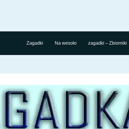
Zagadki
Na wesoło
zagadki – Zbiorniki