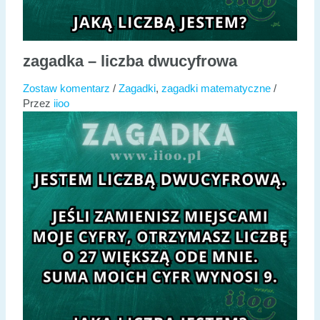
zagadka – liczba dwucyfrowa
Zostaw komentarz
/
Zagadki
,
zagadki matematyczne
/
Przez
iioo