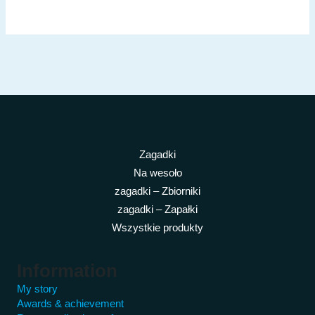
Zagadki
Na wesoło
zagadki – Zbiorniki
zagadki – Zapałki
Wszystkie produkty
Information
My story
Awards & achievement