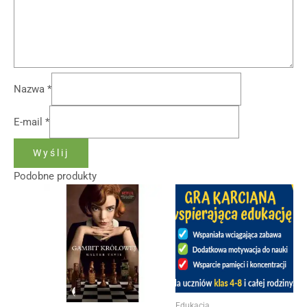
Nazwa
*
E-mail
*
Podobne produkty
Edukacja