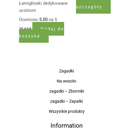
Łamigłówki dedykowane
szczegóły
uczniom
Oceniono
5.00
na 5
Dodaj do
25,64
zł
koszyka
Zagadki
Na wesoło
zagadki – Zbiorniki
zagadki – Zapałki
Wszystkie produkty
Information