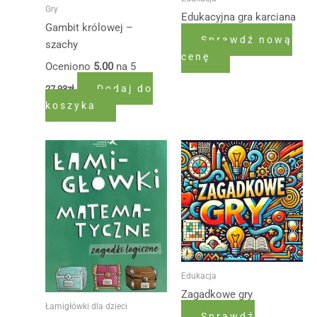
Gry
Edukacyjna gra karciana
Gambit królowej –
Sprawdź nową
szachy
cenę
Oceniono
5.00
na 5
Dodaj do
27,93
zł
koszyka
Edukacja
Zagadkowe gry
Łamigłówki dla dzieci
Sprawdź