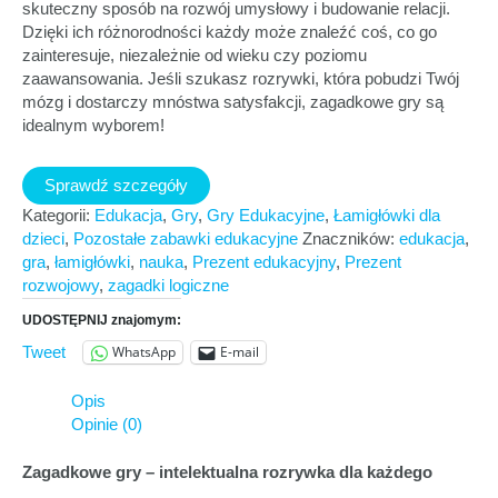
skuteczny sposób na rozwój umysłowy i budowanie relacji.
Dzięki ich różnorodności każdy może znaleźć coś, co go
zainteresuje, niezależnie od wieku czy poziomu
zaawansowania. Jeśli szukasz rozrywki, która pobudzi Twój
mózg i dostarczy mnóstwa satysfakcji, zagadkowe gry są
idealnym wyborem!
Sprawdź szczegóły
Kategorii:
Edukacja
,
Gry
,
Gry Edukacyjne
,
Łamigłówki dla
dzieci
,
Pozostałe zabawki edukacyjne
Znaczników:
edukacja
,
gra
,
łamigłówki
,
nauka
,
Prezent edukacyjny
,
Prezent
rozwojowy
,
zagadki logiczne
UDOSTĘPNIJ znajomym:
WhatsApp
E-mail
Tweet
Opis
Opinie (0)
Zagadkowe gry – intelektualna rozrywka dla każdego