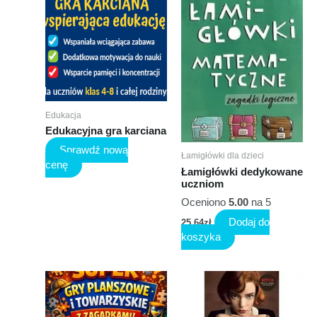
Edukacja
Edukacyjna gra karciana
Sprawdź nową
Łamigłówki dla dzieci
cenę
Łamigłówki dedykowane
uczniom
Oceniono
5.00
na 5
Dodaj do
25,64
zł
koszyka