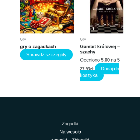
Gry
Gry
gry o zagadkach
Gambit królowej –
szachy
Sprawdź szczegóły
Oceniono
5.00
na 5
Dodaj do
27,93
zł
koszyka
Zagadki
Na wesoło
zagadki – Zbiorniki